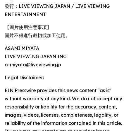
發行：LIVE VIEWING JAPAN / LIVE VIEWING
ENTERTAINMENT
【圖片使用注意事項】
圖片不得進行裁切或加工使用。
ASAMI MIYATA
LIVE VIEWING JAPAN INC.
a-miyata@liveviewing.jp
Legal Disclaimer:
EIN Presswire provides this news content "as is"
without warranty of any kind. We do not accept any
responsibility or liability for the accuracy, content,
images, videos, licenses, completeness, legality, or
reliability of the information contained in this article.