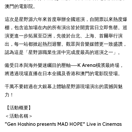
澳門的電影院。
這次是星野源六年來首度舉辦全國巡演，自開票以來熱度爆
棚，包含追加場在內的所有演出皆於開賣當日立即售罄。巡
演更進一步拓展至亞洲，先後於台北、上海、首爾舉行演
出，每一站都掀起熱烈迴響。觀眾與音樂媒體更一致盛讚，
認為這是「星野源職業生涯中完成度最高的巡演之一」。
備受日本與海外樂迷矚目的壓軸──K Arena橫濱最終場，
將透過現場直播在日本全國及香港和澳門的電影院登場。
千萬不要錯過在大銀幕上體驗星野源現場演出的震撼與魅
力！
【活動概要】
＜活動名稱＞
“Gen Hoshino presents MAD HOPE” Live in Cinemas