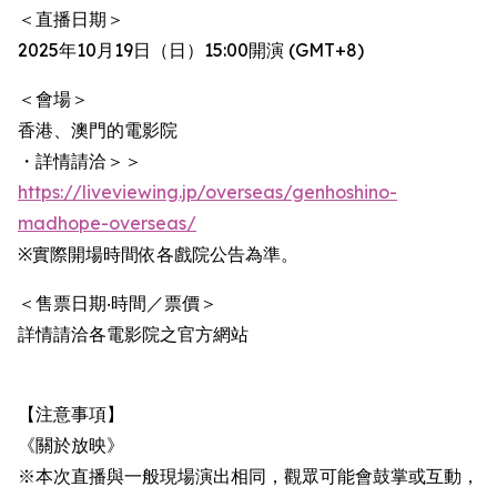
＜直播日期＞
2025年10月19日（日）15:00開演 (GMT+8)
＜會場＞
香港、澳門的電影院
・詳情請洽＞＞
https://liveviewing.jp/overseas/genhoshino-
madhope-overseas/
※實際開場時間依各戲院公告為準。
＜售票日期‧時間／票價＞
詳情請洽各電影院之官方網站
【注意事項】
《關於放映》
※本次直播與一般現場演出相同，觀眾可能會鼓掌或互動，